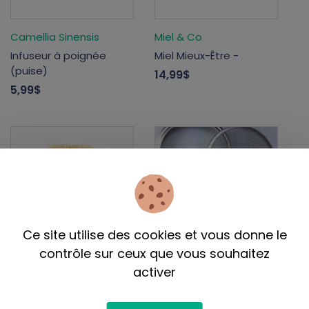
Camellia Sinensis
Miel & Co
Infuseur à poignée
Miel Mieux-Être -
(puise)
14,99$
5,99$
Ce site utilise des cookies et vous donne le
contrôle sur ceux que vous souhaitez
Camellia Sinensis
Mumm's
activer
Chasen (fouet à
Filtre métallique pour
matcha) en bambou
germination (ouverture