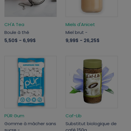
CH'A Tea
Miels d'Anicet
Boule à thé
Miel brut -
5,50$
- 6,99$
9,99$
- 26,25$
PÜR Gum
Caf-Lib
Gomme à mâcher sans
Substitut biologique de
sucre -
café 150g