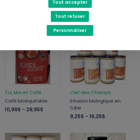
Tout accepter
blanc
large)
25,00$
4,00$
Tout refuser
Personnaliser
Toi, Moi et Café
Clef des Champs
Café bioéquitable
Infusion biologique en
tube
10,99$
- 28,95$
9,25$
- 16,25$