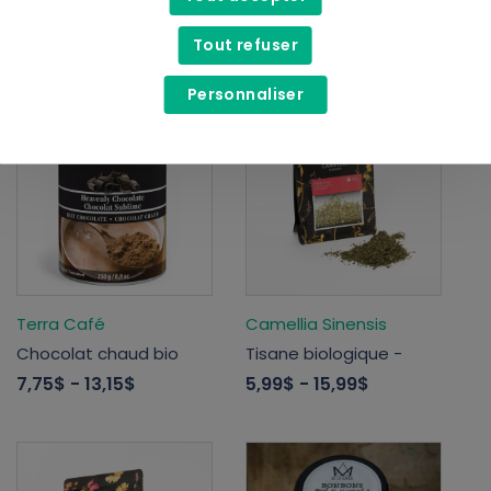
Thé vert Matcha
Café en grains
25,00$
- 48,00$
87,50$
60,00$
Tout refuser
Personnaliser
Terra Café
Camellia Sinensis
Chocolat chaud bio
Tisane biologique -
7,75$
- 13,15$
5,99$
- 15,99$