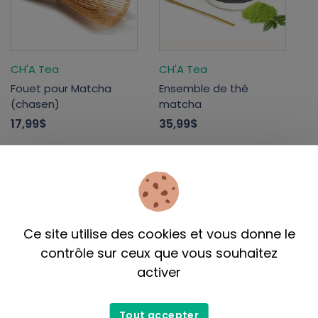
CH'A Tea
CH'A Tea
Fouet pour Matcha
Ensemble de thé
(chasen)
matcha
17,99$
35,99$
Liquidation
Ce site utilise des cookies et vous donne le
contrôle sur ceux que vous souhaitez
activer
Camellia Sinensis
Barista
Tout accepter