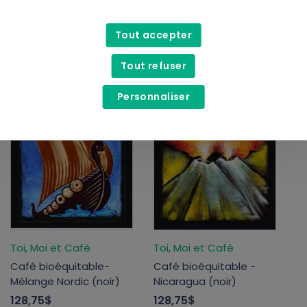
Wild canadian tea
Öko Créations
Tout accepter
Infusion bio en sachets
Sac pour lait végétal
Tout refuser
11,99$
- 14,50$
8,99$
Personnaliser
Toi, Moi et Café
Toi, Moi et Café
Café bioéquitable-
Café bioéquitable -
Mélange Nordic (noir)
Nicaragua (noir)
128,75$
128,75$