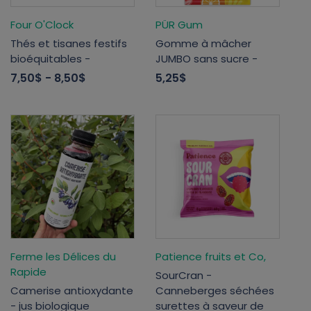
Four O'Clock
PÜR Gum
Thés et tisanes festifs
Gomme à mâcher
bioéquitables -
JUMBO sans sucre -
7,50$
- 8,50$
5,25$
Ferme les Délices du
Patience fruits et Co,
Rapide
SourCran -
Camerise antioxydante
Canneberges séchées
- jus biologique
surettes à saveur de