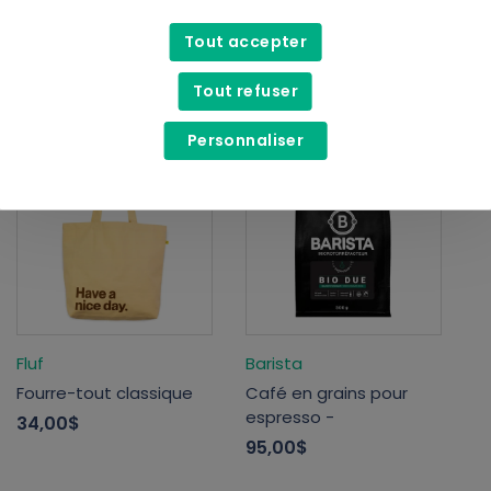
Chiffons pour
Crème hydratante
nettoyage sans
visage équilibrante –
Tout accepter
produits -
Légère et hydratante
9,75$
74,99$
Tout refuser
Personnaliser
Nouveau Produit
Nouveau Produit
Fluf
Barista
Fourre-tout classique
Café en grains pour
espresso -
34,00$
95,00$