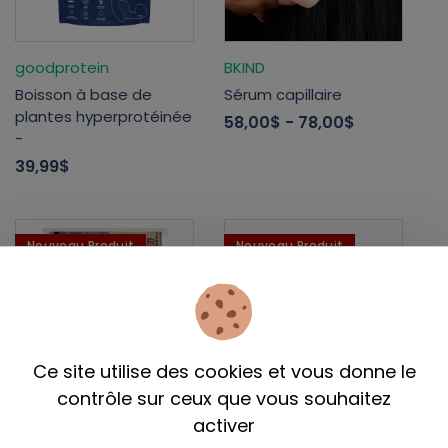
goodprotein
BKIND
Boisson à base de
Sérum capillaire
plantes hyperprotéinée
58,00$
- 78,00$
-
39,99$
Nouveau Produit
Nouveau Produit
Ce site utilise des cookies et vous donne le
contrôle sur ceux que vous souhaitez
Living Eco Home
activer
Tanit