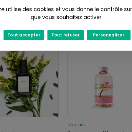
oNature
te utilise des cookies et vous donne le contrôle su
e à vaisselle
Fragrances -
que vous souhaitez activer
6,99$
Tout accepter
Tout refuser
Personnaliser
oNature