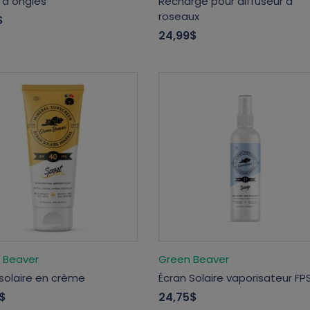
 à ongles
Recharge pour diffuseur à
roseaux
$
24,99$
 Beaver
Green Beaver
 solaire en crème
Écran Solaire vaporisateur FP
$
24,75$