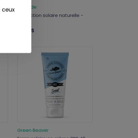
Attitude
r ceux
Protection solaire naturelle -
FPS30
24,99$
Green Beaver