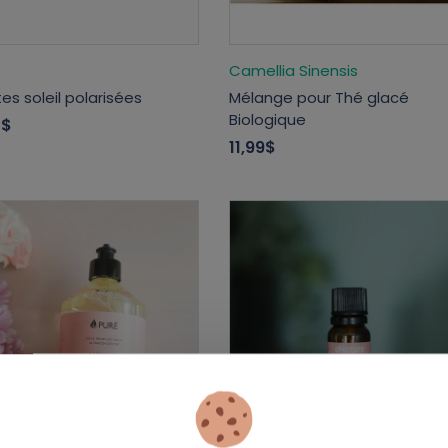
Camellia Sinensis
es soleil polarisées
Mélange pour Thé glacé
Biologique
0$
11,99$