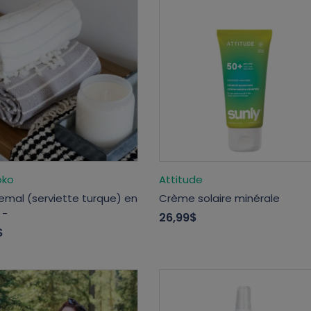
oko
Attitude
emal (serviette turque) en
Crème solaire minérale
 -
26,99$
$