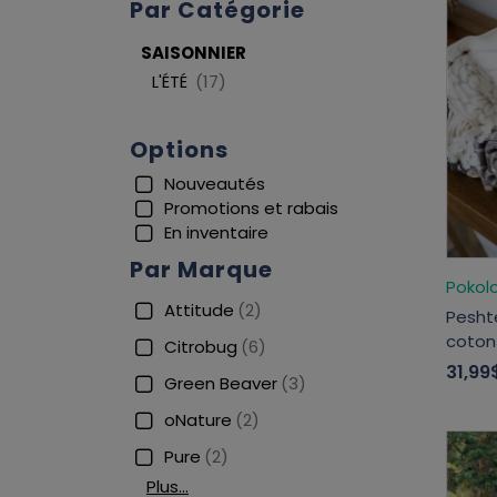
Par Catégorie
SAISONNIER
L'ÉTÉ
(17)
Options
Nouveautés
Promotions et rabais
En inventaire
Par Marque
Pokol
Attitude
(2)
Pesht
coton
Citrobug
(6)
31,99
Green Beaver
(3)
oNature
(2)
Pure
(2)
Plus…