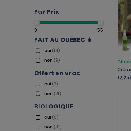
Par Prix
0
55
FAIT AU QUÉBEC ⚜
oui
(14)
non
(9)
Citro
Crème
Offert en vrac
12,25
oui
(2)
non
(21)
BIOLOGIQUE
oui
(5)
non
(18)