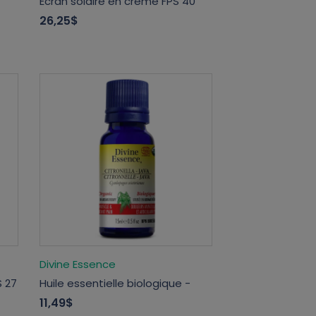
Ecran solaire en crème FPS 40
26,25$
Divine Essence
S 27
Huile essentielle biologique -
11,49$