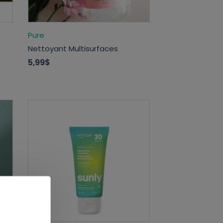
Pure
Nettoyant Multisurfaces
5,99$