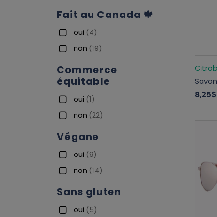
Fait au Canada 🍁
oui
(4)
non
(19)
Citro
Commerce
équitable
Savon 
8,25$
oui
(1)
non
(22)
Végane
oui
(9)
non
(14)
Sans gluten
oui
(5)