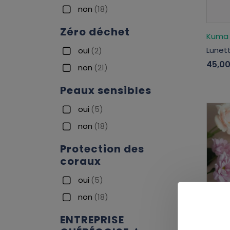
non
(18)
Zéro déchet
Kuma
Lunett
oui
(2)
45,0
non
(21)
Peaux sensibles
oui
(5)
non
(18)
Protection des
coraux
oui
(5)
non
(18)
ENTREPRISE