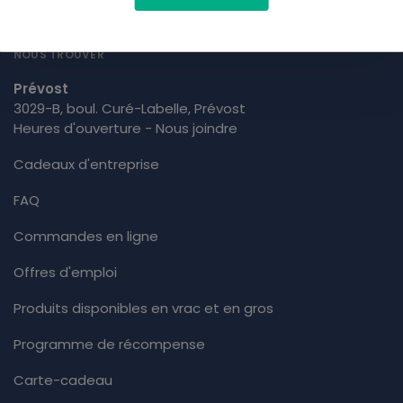
info@terreasoi.ca
514 759 8772
NOUS TROUVER
Prévost
3029-B, boul. Curé-Labelle, Prévost
Heures d'ouverture - Nous joindre
Cadeaux d'entreprise
FAQ
Commandes en ligne
Offres d'emploi
Produits disponibles en vrac et en gros
Programme de récompense
Carte-cadeau