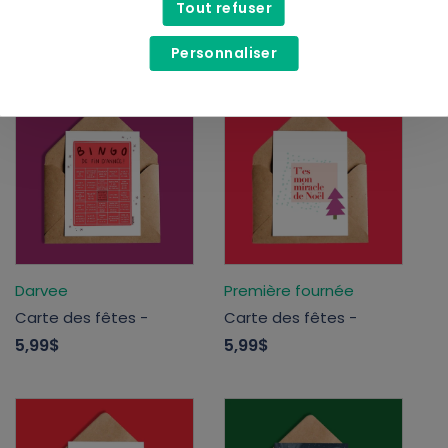
artisanale
Tout refuser
6,50$
5,00$
Personnaliser
Darvee
Première fournée
Carte des fêtes -
Carte des fêtes -
5,99$
5,99$