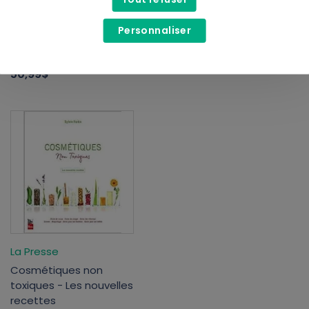
Divine Essence
Les Mauvaises Herbes
Personnaliser
L'Aromathérapie: HE du
Livre -
Québec et du Monde
34,99$
50,99$
La Presse
Cosmétiques non
toxiques - Les nouvelles
recettes