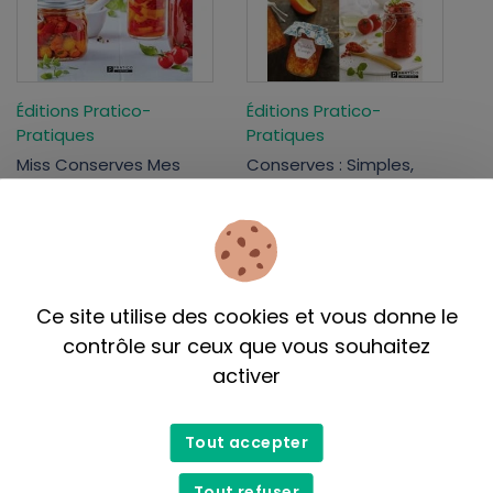
Éditions Pratico-
Éditions Pratico-
Pratiques
Pratiques
Miss Conserves Mes
Conserves : Simples,
secrets et mes 85
savoureuses et
meilleures recettes
sécuritaires
29,95$
29,95$
Ce site utilise des cookies et vous donne le
contrôle sur ceux que vous souhaitez
activer
Tout accepter
Tout refuser