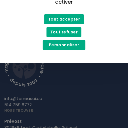
activer
M'inscrire
Tout accepter
Tout refuser
Personnaliser
info@terreasoi.ca
514 759 8772
NOUS TROUVER
Prévost
3029-B, boul. Curé-Labelle, Prévost