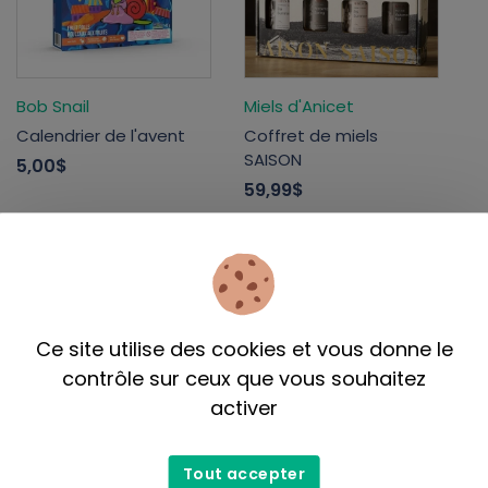
Bob Snail
Miels d'Anicet
Calendrier de l'avent
Coffret de miels
SAISON
5,00$
59,99$
Ce site utilise des cookies et vous donne le
contrôle sur ceux que vous souhaitez
activer
Price & Kensington
Bia
Tout accepter