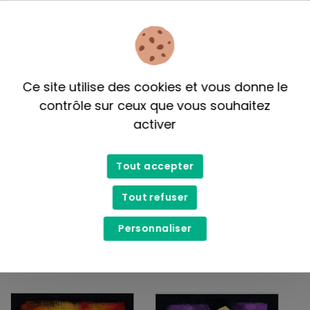
Bonbons au gingembre
Infusion bio en sachets
2,90$
- 4,95$
11,99$
- 14,50$
Ce site utilise des cookies et vous donne le
contrôle sur ceux que vous souhaitez
activer
Tout accepter
Tout refuser
Öko Créations
Toi, Moi et Café
Sac pour lait végétal
Café bioéquitable-
Personnaliser
Mélange Nordic (noir)
8,99$
128,75$