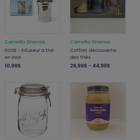
Camellia Sinensis
Camellia Sinensis
DOSE - Infuseur à thé
Coffret découverte
en inox
des thés
10,99$
26,99$
- 44,99$