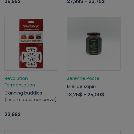
29,99$
27,99$
- 33,75$
Révolution
Jérémie Postel
Fermentation
Miel de sapin
Canning buddies
13,25$
- 25,00$
(inserts pour conserve)
-
23,99$