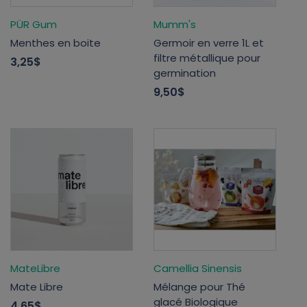
PÜR Gum
Mumm's
Menthes en boite
Germoir en verre 1L et
filtre métallique pour
3,25$
germination
9,50$
MateLibre
Camellia Sinensis
Mate Libre
Mélange pour Thé
glacé Biologique
4,65$