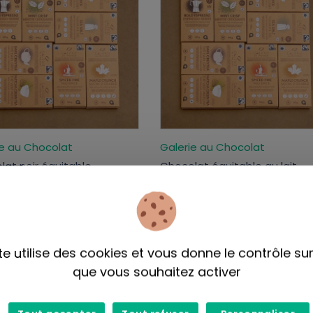
ie au Chocolat
Galerie au Chocolat
at noir équitable -
Chocolat équitable au lait
7,99$
te utilise des cookies et vous donne le contrôle su
que vous souhaitez activer