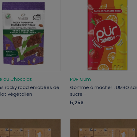
ie au Chocolat
PÜR Gum
es rocky road enrobées de
Gomme à mâcher JUMBO sa
lat végétalien
sucre -
$
5,25$