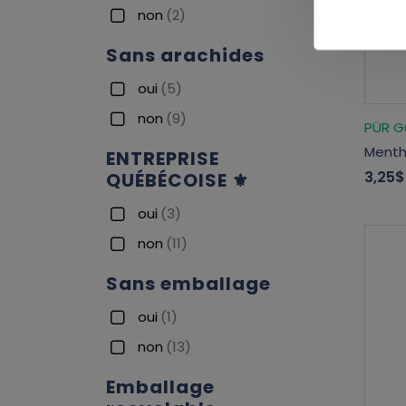
non
(2)
Sans arachides
oui
(5)
non
(9)
PÜR 
Menth
ENTREPRISE
3,25$
QUÉBÉCOISE ⚜
oui
(3)
non
(11)
Sans emballage
oui
(1)
non
(13)
Emballage