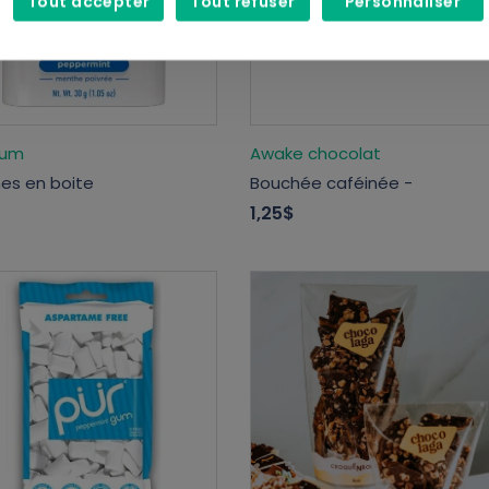
Tout accepter
Tout refuser
Personnaliser
Gum
Awake chocolat
es en boite
Bouchée caféinée -
1,25$