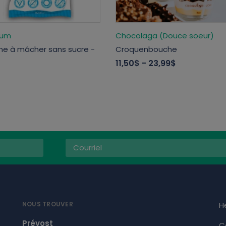
Gum
Chocolaga (Douce soeur)
 à mâcher sans sucre -
Croquenbouche
11,50$
- 23,99$
NOUS TROUVER
H
Prévost
C