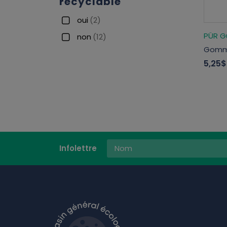
recyclable
oui
(2)
PÜR 
non
(12)
Gomme
5,25$
Infolettre