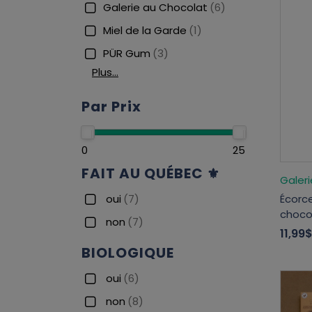
Galerie au Chocolat
(6)
Miel de la Garde
(1)
PÜR Gum
(3)
Plus…
Par Prix
0
25
FAIT AU QUÉBEC ⚜
Galer
Écorc
oui
(7)
choco
non
(7)
11,99
BIOLOGIQUE
oui
(6)
non
(8)