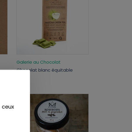
Galerie au Chocolat
Chocolat blanc équitable
7,99$
r ceux