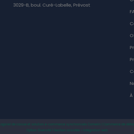
3029-B, boul. Curé-Labelle, Prévost
F
C
O
P
P
C
N
À
Logiciel de caisse et solution e-commerce synchronisés Comelin | Commerce de détai
Option Diversité | Gestion assistée > Intégration web