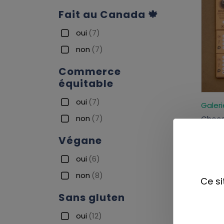
Fait au Canada 🍁
oui
(7)
non
(7)
Commerce
équitable
oui
(7)
Galer
non
(7)
Chocol
7,99$
Végane
oui
(6)
non
(8)
Ce si
Sans gluten
oui
(12)