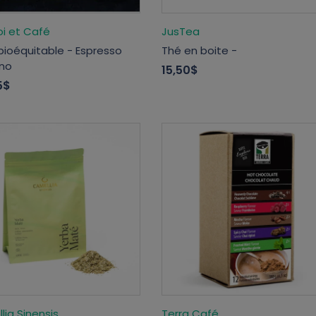
oi et Café
JusTea
bioéquitable - Espresso
Thé en boite -
no
15,50$
5$
ia Sinensis
Terra Café