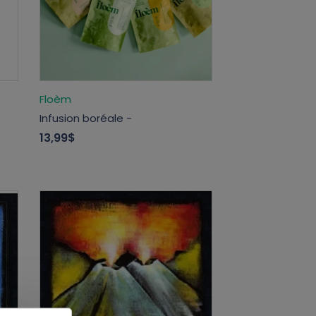
Floèm
Infusion boréale -
13,99$