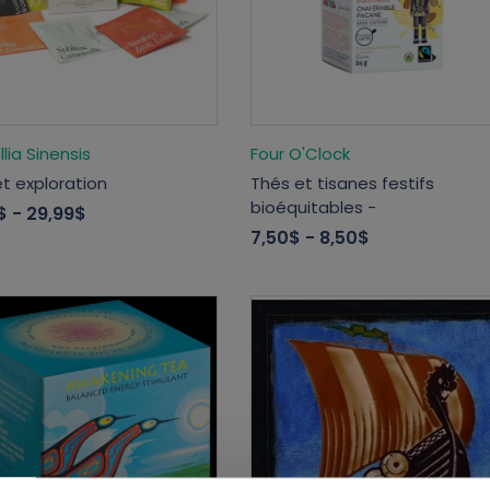
ia Sinensis
Four O'Clock
t exploration
Thés et tisanes festifs
bioéquitables -
$
- 29,99$
7,50$
- 8,50$