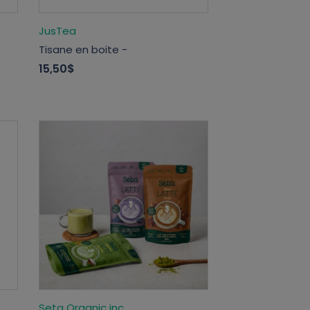
JusTea
Tisane en boite -
15,50$
Seta Organic inc