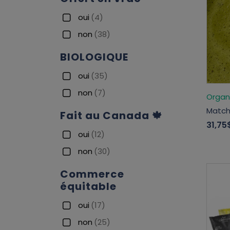
oui
(4)
non
(38)
BIOLOGIQUE
oui
(35)
non
(7)
Organi
Match
Fait au Canada 🍁
31,75
oui
(12)
non
(30)
Commerce
équitable
oui
(17)
non
(25)