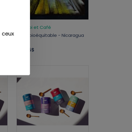
Toi, Moi et Café
r ceux
Café bioéquitable - Nicaragua
(noir)
128,75$