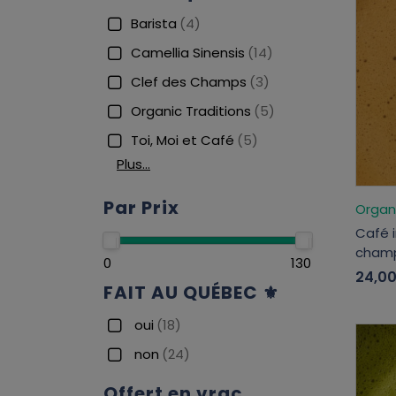
Barista
(4)
Camellia Sinensis
(14)
Clef des Champs
(3)
Organic Traditions
(5)
Toi, Moi et Café
(5)
Plus…
Par Prix
Organi
Café 
champ
0
130
24,0
FAIT AU QUÉBEC ⚜
oui
(18)
non
(24)
Offert en vrac