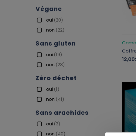
Végane
oui
(20)
non
(22)
Sans gluten
Camell
Coffre
oui
(19)
12,00
non
(23)
Zéro déchet
oui
(1)
non
(41)
Sans arachides
oui
(2)
non
(40)