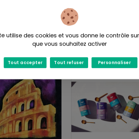
canadian tea
Toi, Moi et Café
te utilise des cookies et vous donne le contrôle su
on bio en sachets
Café bioéquitable- Mélange
que vous souhaitez activer
Nordic (noir)
$
- 14,50$
128,75$
Tout accepter
Tout refuser
Personnaliser