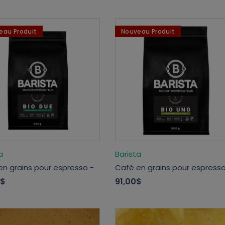
eau Produit
Nouveau Produit
a
Barista
en grains pour espresso -
Café en grains pour espresso
0$
91,00$