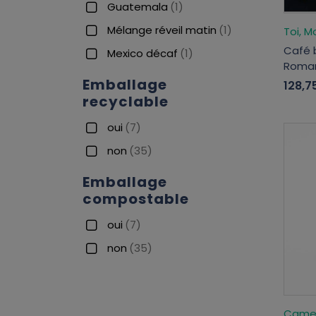
Guatemala
(1)
Mélange réveil matin
(1)
Toi, M
Café 
Mexico décaf
(1)
Roma
Emballage
128,7
recyclable
oui
(7)
non
(35)
Emballage
compostable
oui
(7)
non
(35)
Camell