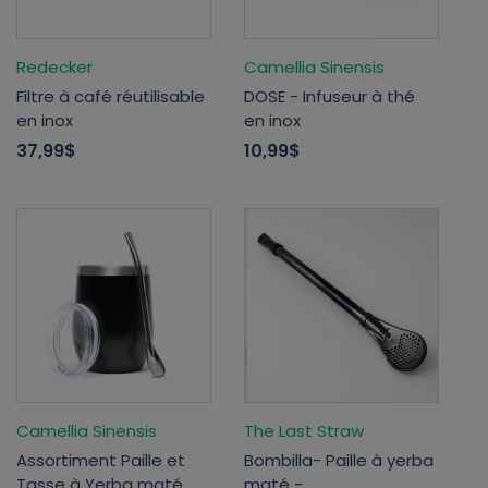
Redecker
Camellia Sinensis
Filtre à café réutilisable
DOSE - Infuseur à thé
en inox
en inox
37,99$
10,99$
Camellia Sinensis
The Last Straw
Assortiment Paille et
Bombilla- Paille à yerba
Tasse à Yerba maté
maté -