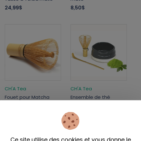
24,99$
8,50$
CH'A Tea
CH'A Tea
Fouet pour Matcha
Ensemble de thé
(chasen)
matcha
17,99$
35,99$
Ce site utilise des cookies et vous donne le