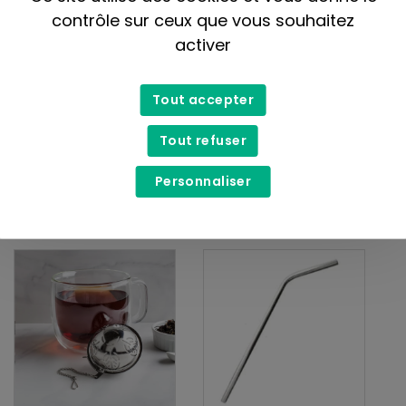
contrôle sur ceux que vous souhaitez
activer
Tout accepter
Tout refuser
CH'A Tea
CH'A Tea
Infuseur à thé en inox
Tamis pour le thé
Personnaliser
11,99$
5,99$