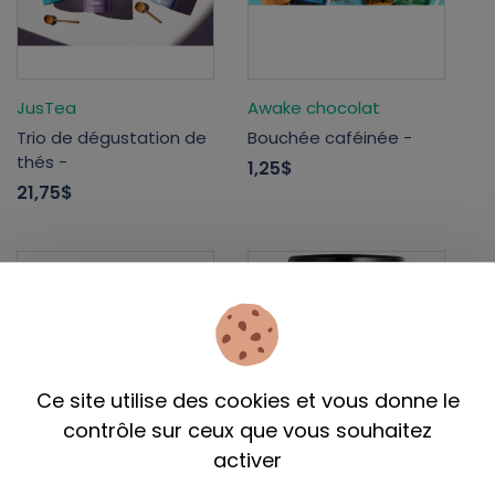
JusTea
Awake chocolat
Trio de dégustation de
Bouchée caféinée -
thés -
1,25$
21,75$
Ce site utilise des cookies et vous donne le
contrôle sur ceux que vous souhaitez
activer
Masontop
Merveilles d'Abeilles