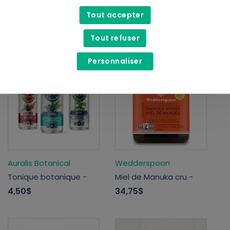
Couvercles à bocaux
Miel brut cru
Tout accepter
durables Tough Tops -
13,99$
20,99$
Tout refuser
Personnaliser
Auralis Botanical
Wedderspoon
Tonique botanique -
Miel de Manuka cru -
4,50$
34,75$