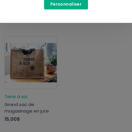
Personnaliser
Tuque Terre à soi
Sac en chanvre
réutilisable Terre a soi
25,00$
10,00$
16,99$
5,00$
Terre à soi
Grand sac de
magasinage en jute
15,00$