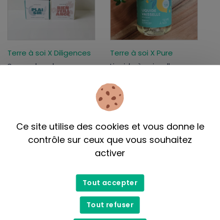
Terre à soi X Diligences
Terre à soi X Pure
Savon de valeurs -
Liquide à vaisselle
maison (citron- forêt)
7,99$
5,75$
Ce site utilise des cookies et vous donne le
Liquidation
Liquidation
contrôle sur ceux que vous souhaitez
activer
Tout accepter
Tout refuser
Terre à soi
Öko Créations