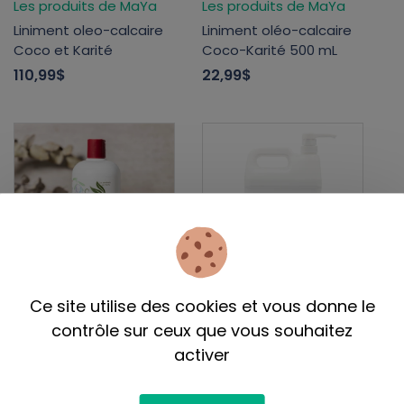
Les produits de MaYa
Les produits de MaYa
Liniment oleo-calcaire
Liniment oléo-calcaire
Coco et Karité
Coco-Karité 500 mL
110,99$
22,99$
Ce site utilise des cookies et vous donne le
Les produits de MaYa
Les produits de MaYa
contrôle sur ceux que vous souhaitez
Liniment oléo-calcaire
Liniment oléo-calcaire
Régulier 500 mL
Régulier
activer
22,50$
107,75$