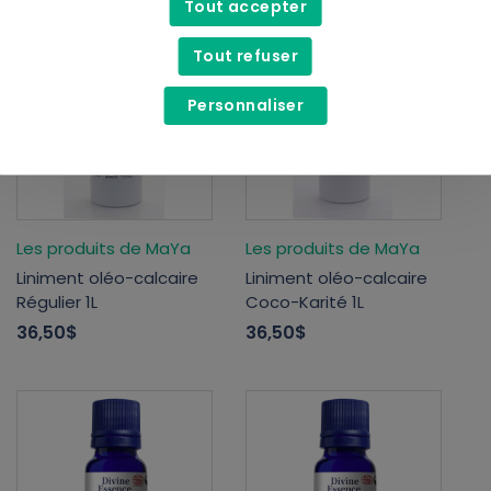
Tout accepter
Tout refuser
Personnaliser
Les produits de MaYa
Les produits de MaYa
Liniment oléo-calcaire
Liniment oléo-calcaire
Régulier 1L
Coco-Karité 1L
36,50$
36,50$