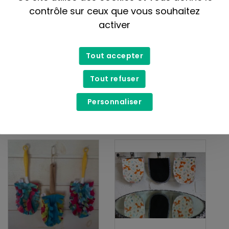
contrôle sur ceux que vous souhaitez
activer
Tout accepter
Kimo-0-déchet
Kimo-0-déchet
Tout refuser
Vadrouille lavable
Tampon à récurer
(compatible Swiffer)
7,99$
Personnaliser
14,99$