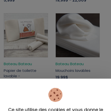
5,99$
19,99$
- 22,00$
Bateau Bateau
Bateau Bateau
Papier de toilette
Mouchoirs lavables
lavable -
19,99$
19,99$
Ce site utilise des cookies et vous donne le