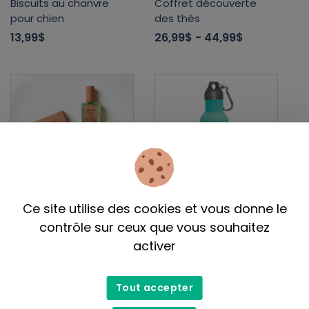
Biscuits au chanvre
Coffret découverte
pour chien
des thés
13,99$
26,99$
- 44,99$
Ce site utilise des cookies et vous donne le
BKIND
Native Preserve
contrôle sur ceux que vous souhaitez
Coffret de vernis à
Bouteille d'eau
activer
ongles
18,99$
31,99$
Tout accepter