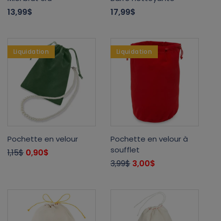
13,99$
17,99$
Liquidation
Liquidation
Pochette en velour
Pochette en velour à
soufflet
1,15$
0,90$
3,99$
3,00$