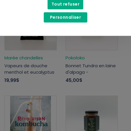
Tout refuser
Personnaliser
Marée chandelles
Pokoloko
Vapeurs de douche
Bonnet Tundra en laine
menthol et eucalyptus
d'alpaga -
19,99$
45,00$