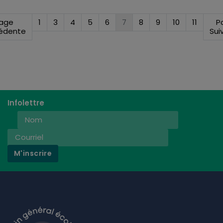
age
1
3
4
5
6
7
8
9
10
11
P
édente
Sui
Infolettre
M'inscrire