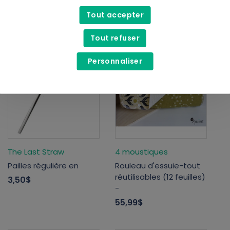
vrac
4,50$
Tout accepter
5,99$
Tout refuser
Personnaliser
The Last Straw
4 moustiques
Pailles régulière en
Rouleau d'essuie-tout
réutilisables (12 feuilles)
3,50$
-
55,99$