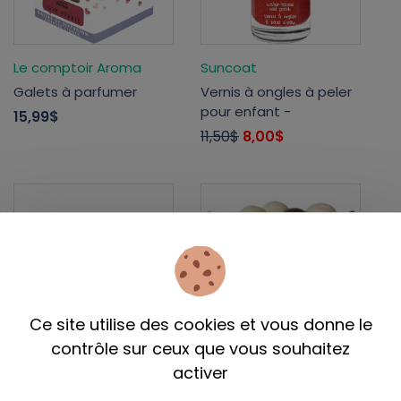
Le comptoir Aroma
Suncoat
Galets à parfumer
Vernis à ongles à peler
pour enfant -
15,99$
11,50$
8,00$
Ce site utilise des cookies et vous donne le
contrôle sur ceux que vous souhaitez
Satya
Moss Creek Wool Works
activer
Encens Nag champa
Balle de séchage en