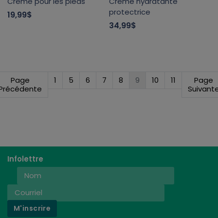
Crème pour les pieds
Crème hydratante
protectrice
19,99$
34,99$
Page
1
5
6
7
8
9
10
11
Page
Précédente
Suivant
Infolettre
M'inscrire