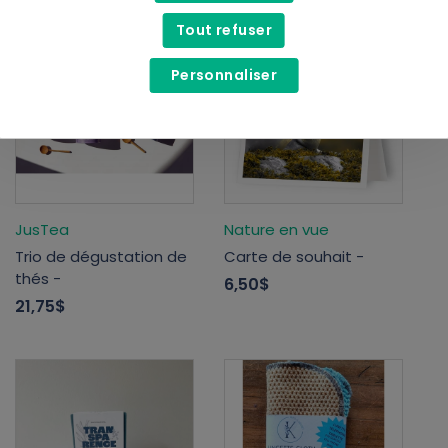
Tout refuser
Personnaliser
JusTea
Nature en vue
Trio de dégustation de
Carte de souhait -
thés -
6,50$
21,75$