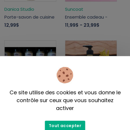
Danica Studio
Suncoat
Porte-savon de cuisine
Ensemble cadeau -
12,99$
11,99$
- 23,99$
Ce site utilise des cookies et vous donne le
Shawbridge Soaps and
contrôle sur ceux que vous souhaitez
Terre à soi X Pure
Candles
activer
Savon corporel (3 en 1)
Bougie de soya -
8,50$
19,99$
Tout accepter