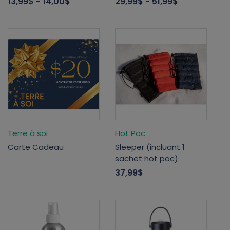
13,99$
- 14,00$
29,99$
- 51,99$
Terre à soi
Hot Poc
Carte Cadeau
Sleeper (incluant 1
sachet hot poc)
37,99$