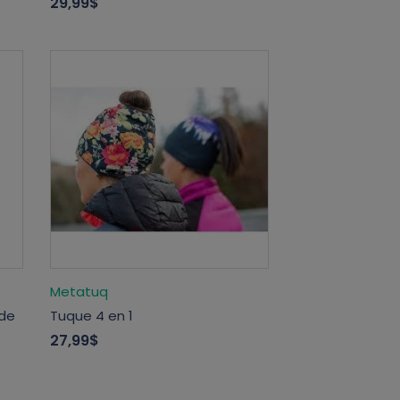
29,99$
Metatuq
 de
Tuque 4 en 1
27,99$