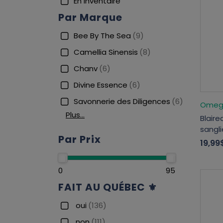
En inventaire
Par Marque
Bee By The Sea
(9)
Camellia Sinensis
(8)
Chanv
(6)
Divine Essence
(6)
Savonnerie des Diligences
(6)
Omeg
Plus…
Blaire
sangli
Par Prix
19,99
0
95
FAIT AU QUÉBEC ⚜
oui
(136)
non
(111)