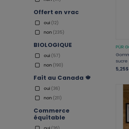
Offert en vrac
oui
(12)
non
(235)
BIOLOGIQUE
PÜR 
Gomm
oui
(57)
sucre 
non
(190)
5,25$
Fait au Canada 🍁
oui
(36)
non
(211)
Commerce
équitable
oui
(26)