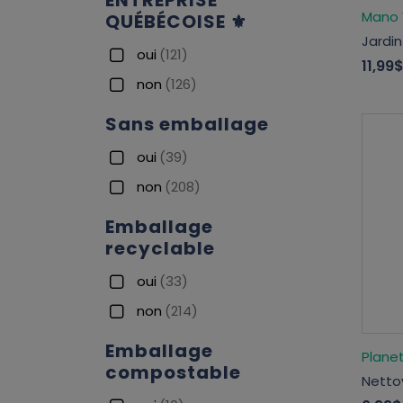
ENTREPRISE
Mano 
QUÉBÉCOISE ⚜
Jardin
oui
(121)
11,99
non
(126)
Sans emballage
oui
(39)
non
(208)
Emballage
recyclable
oui
(33)
non
(214)
Emballage
Plane
compostable
Netto