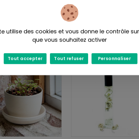
a
Mano Verde
au de rasage en poils
Jardin Minipot (3'') en fibres
te utilise des cookies et vous donne le contrôle su
étiques
recyclées -
que vous souhaitez activer
$
17,99$
Tout accepter
Tout refuser
Personnaliser