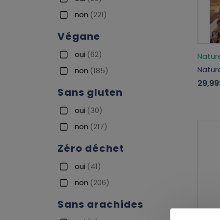
non
(221)
Végane
oui
(62)
Natur
Natur
non
(185)
29,99
Sans gluten
oui
(30)
non
(217)
Zéro déchet
oui
(41)
non
(206)
Sans arachides