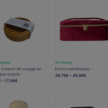
ogerie
So Young
er à savon de voyage en
Étui à cosmétiques -
que recyclé -
36,79$
- 45,99$
$
- 17,99$