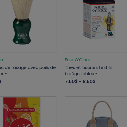
a
Four O'Clock
au de rasage avec poils de
Thés et tisanes festifs
er -
bioéquitables -
$
7,50$
- 8,50$