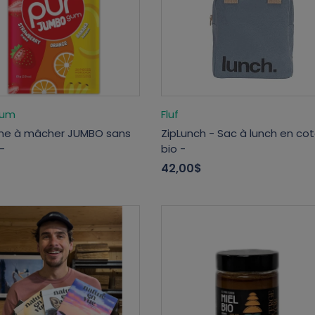
Gum
Fluf
e à mâcher JUMBO sans
ZipLunch - Sac à lunch en co
-
bio -
42,00$