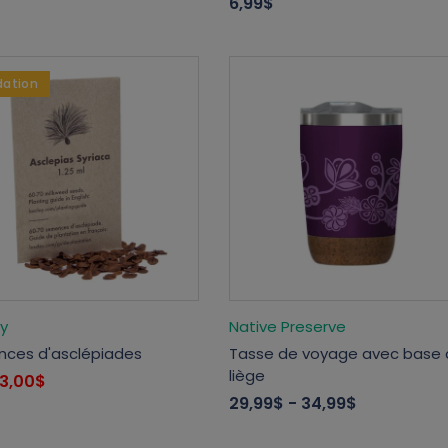
6,99$
dation
ay
Native Preserve
ces d'asclépiades
Tasse de voyage avec base
liège
3,00$
29,99$
- 34,99$