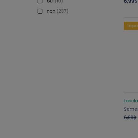
6,99$
oui
(10)
non
(237)
Liqui
Lascl
Semen
6,99$