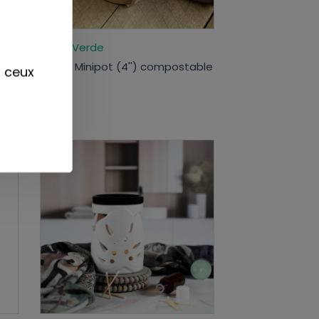
Mano Verde
Jardin Minipot (4'') compostable
r ceux
-
9,99$