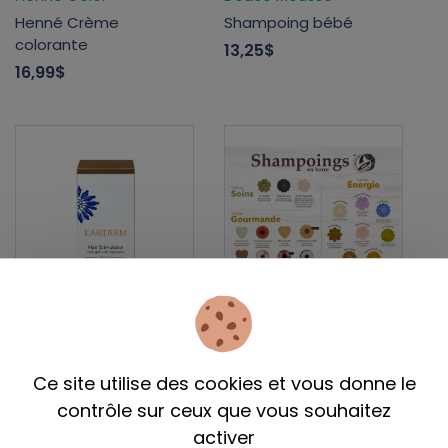
Henné Crème
Shampoing bébé
colorante
13,25$
16,99$
Kariderm
La Sorcière Capillaire
Stimulateur capillaire
Shampoing solide -
Ce site utilise des cookies et vous donne le
39,99$
20,00$
- 22,00$
contrôle sur ceux que vous souhaitez
activer