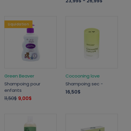
23,99$
- 26,99$
Liquidation
Green Beaver
Cocooning love
Shampoing pour
Shampoing sec -
enfants
16,50$
11,50$
9,00$