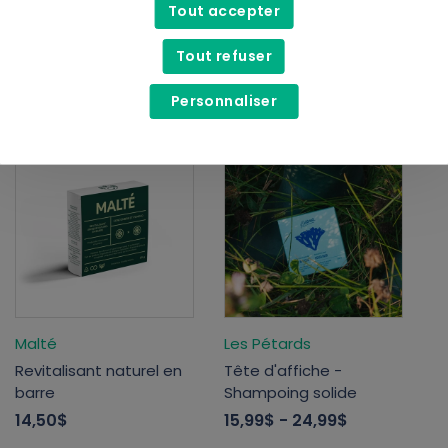
Tout accepter
Malté
Chanv
Tout refuser
Revitalisant naturel
Shampoing
14,00$
- 16,50$
21,99$
Personnaliser
Malté
Les Pétards
Revitalisant naturel en
Tête d'affiche -
barre
Shampoing solide
14,50$
15,99$
- 24,99$