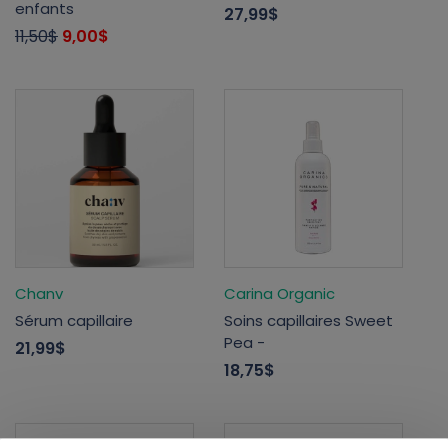
enfants
27,99$
11,50$
9,00$
Chanv
Carina Organic
Sérum capillaire
Soins capillaires Sweet
Pea -
21,99$
18,75$