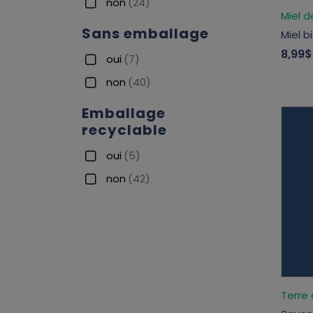
non
(24)
Miel d
Sans emballage
Miel b
8,99$
oui
(7)
non
(40)
Emballage
recyclable
oui
(5)
non
(42)
Terre 