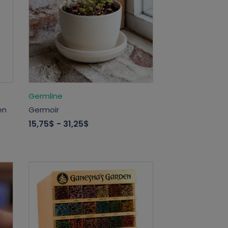
Germline
en
Germoir
15,75$
- 31,25$