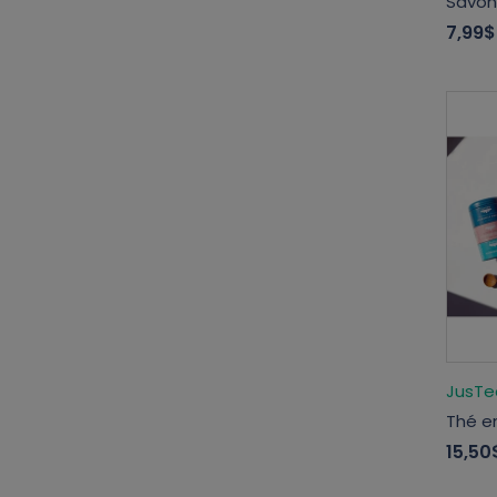
Savon
7,99$
JusTe
Thé en
15,50