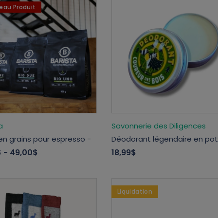
eau Produit
a
Savonnerie des Diligences
en grains pour espresso -
Déodorant légendaire en pot
$
- 49,00$
18,99$
Liquidation