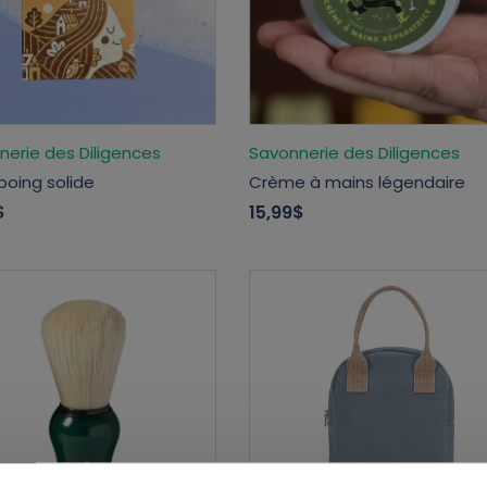
nerie des Diligences
Savonnerie des Diligences
oing solide
Crème à mains légendaire
$
15,99$