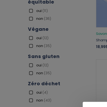
équitable
oui
(11)
non
(36)
Végane
Savon
oui
(12)
Shamp
non
(35)
18,99
Sans gluten
oui
(12)
non
(35)
Zéro déchet
oui
(4)
non
(43)