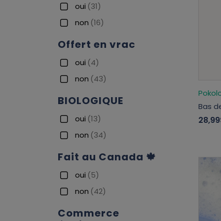
oui
(31)
non
(16)
Offert en vrac
oui
(4)
non
(43)
Pokol
BIOLOGIQUE
Bas d
oui
(13)
28,99
non
(34)
Fait au Canada 🍁
oui
(5)
non
(42)
Commerce