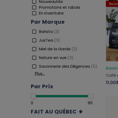
Nouveautés
Nouv
Promotions et rabais
En inventaire
Par Marque
Barista
(3)
JusTea
(3)
Miel de la Garde
(3)
Nature en vue
(3)
Savonnerie des Diligences
(5)
Barist
Plus…
Café 
11,00
Par Prix
0
95
FAIT AU QUÉBEC ⚜