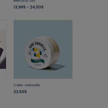
Miel brut bio
13,99$
- 24,50$
Cake-vaisselle
23,50$