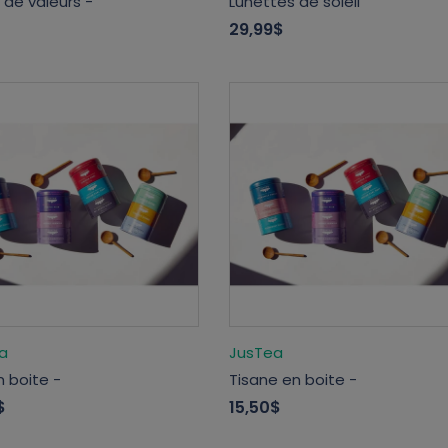
 de valeurs -
Lunettes de soleil
29,99$
a
JusTea
 boite -
Tisane en boite -
$
15,50$