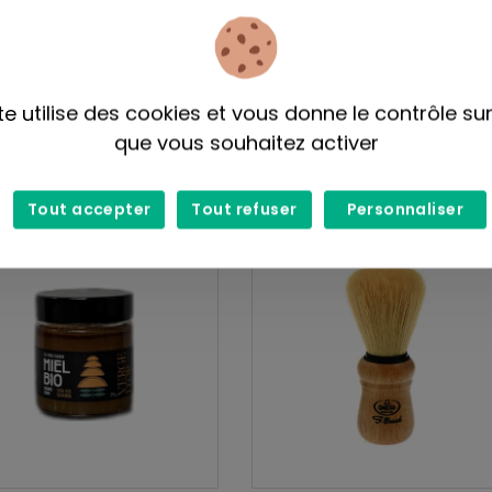
a
Fluf
au de rasage avec poils de
ZipLunch - Sac à lunch en co
te utilise des cookies et vous donne le contrôle su
er -
bio -
que vous souhaitez activer
$
42,00$
Tout accepter
Tout refuser
Personnaliser