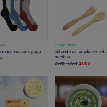
oko
To Go Ware
e randonnée en alpaga
Ustensile de remplacement 
bambou
$
2,99$
- 3,99$
2,00$