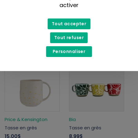
activer
Amma Thérapie
Kliin
Tout accepter
Masque de sommeil en
Bougie de soya
tencel
16,99$
Tout refuser
27,99$
Personnaliser
Price & Kensington
Bia
Tasse en grès
Tasse en grès
15,00$
8,99$