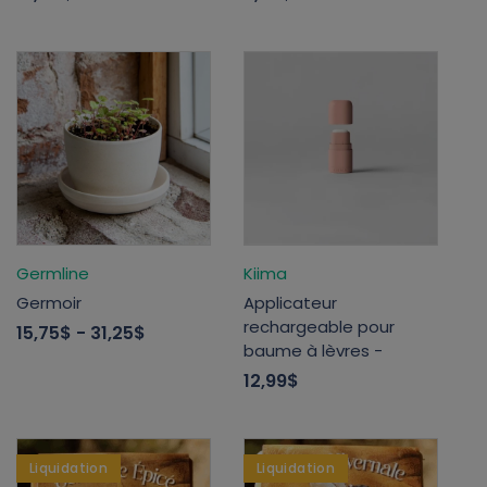
Germline
Kiima
Germoir
Applicateur
rechargeable pour
15,75$
- 31,25$
baume à lèvres -
12,99$
Liquidation
Liquidation