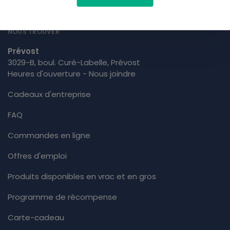
info@terreasoi.ca
514 759 8772
NOUS TROUVER
Prévost
3029-B, boul. Curé-Labelle, Prévost
Heures d'ouverture - Nous joindre
Cadeaux d'entreprise
FAQ
Commandes en ligne
Offres d'emploi
Produits disponibles en vrac et en gros
Programme de récompense
Carte-cadeau