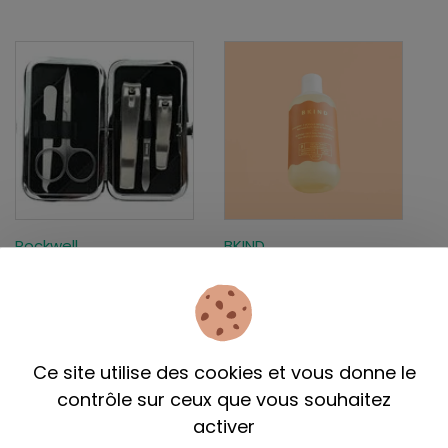
Rockwell
BKIND
Kit de manucure - 5
Dissolvant Vernis à
pièces
ongles non toxique
20,99$
31,99$
Ce site utilise des cookies et vous donne le
contrôle sur ceux que vous souhaitez
activer