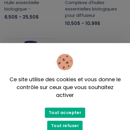
Huile essentielle
Complexe d'huiles
biologique -
essentielles biologiques
pour diffuseur
8,50$
- 25,50$
10,50$
- 10,99$
Ce site utilise des cookies et vous donne le
contrôle sur ceux que vous souhaitez
activer
Divine Essence
Complexe d'huiles
essentielles biologiques
Tout accepter
pour diffuseur
Tout refuser
10,99$