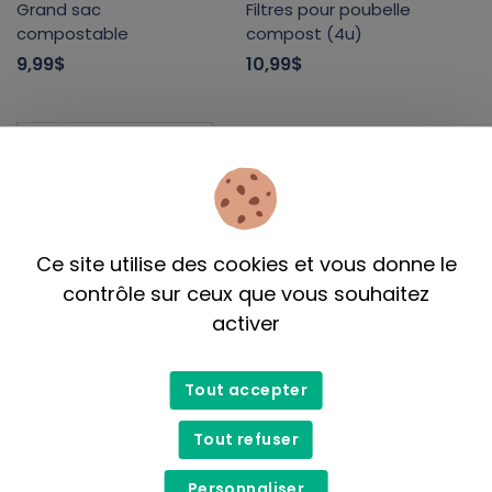
Grand sac
Filtres pour poubelle
compostable
compost (4u)
9,99$
10,99$
Ce site utilise des cookies et vous donne le
contrôle sur ceux que vous souhaitez
activer
NaturSac
Sacs à ordures
Tout accepter
4,25$
- 9,25$
Tout refuser
Personnaliser