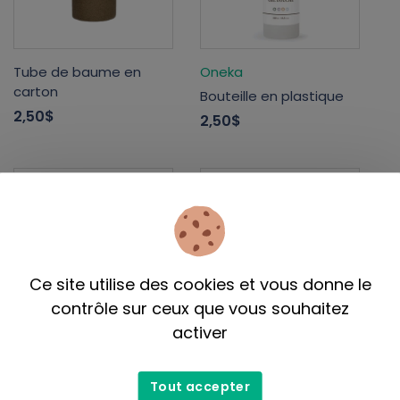
Tube de baume en
Oneka
carton
Bouteille en plastique
2,50$
2,50$
Ce site utilise des cookies et vous donne le
contrôle sur ceux que vous souhaitez
activer
Pot en verre à bord
Bouteille en plastique-
droit - couvercle en
1,99$
- 2,50$
Tout accepter
métal