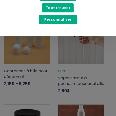
3,99$
Tout refuser
Personnaliser
Contenant à bille pour
Pure
déodorant
Vaporisateur à
2,15$
- 5,25$
gachette pour bouteille
2,50$