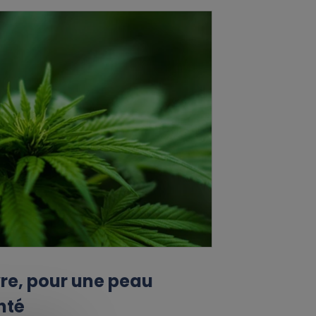
vre, pour une peau
nté