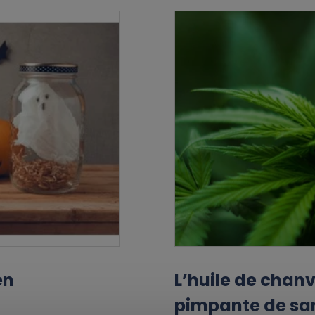
en
L’huile de chan
pimpante de sa