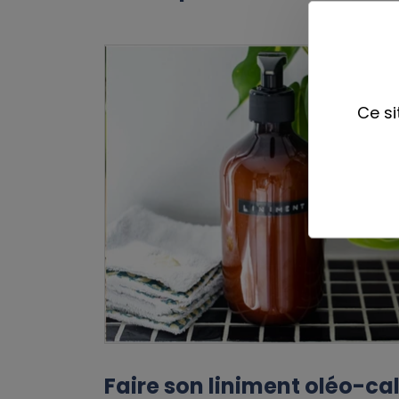
Ce si
Faire son liniment oléo-ca