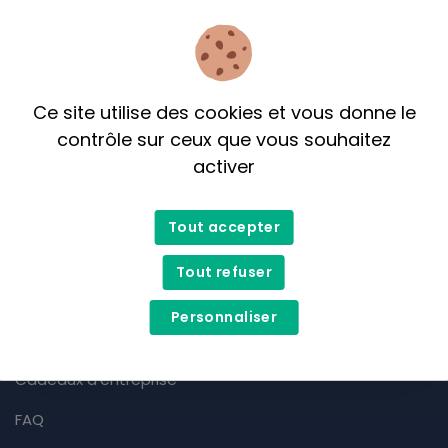
Ce site utilise des cookies et vous donne le
contrôle sur ceux que vous souhaitez
activer
info@terreasoi.ca
Tout accepter
514 759 8772
NOUS TROUVER
Tout refuser
Prévost
Personnaliser
3029-B, boul. Curé-Labelle, Prévost
Heures d'ouverture - Nous joindre
Cadeaux d'entreprise
FAQ