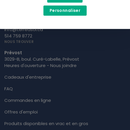
Personnaliser
info@terreasoi.ca
514 759 8772
NOUS TROUVER
Prévost
3029-B, boul. Curé-Labelle, Prévost
Heures d'ouverture - Nous joindre
Cadeaux d'entreprise
FAQ
Commandes en ligne
Offres d'emploi
Produits disponibles en vrac et en gros