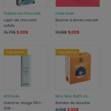
Galerie au Chocolat
mae mae
Lapin de chocolat
Baume à lèvres naturel
solide
-
15,75$
5,00$
10,99$
9,00$
Liquidation
Liquidation
Attitude
Moo Moo Bath co.
Gamme visage PRO-
Bombe de douche
ÂGE -
6,00$
2,00$