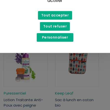
activer
Four O'Clock
Puressentiel
Tout accepter
Thés et tisanes festifs
Shampoing bio doux
bioéquitables -
SOS anti-poux
Tout refuser
8,50$
7,50$
15,25$
12,00$
Personnaliser
Liquidation
Liquidation
Puressentiel
Keep Leaf
Lotion Traitante Anti-
Sac à lunch en coton
Poux avec peigne
bio