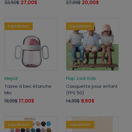
33,50$
27,00$
27,99$
20,00$
Liquidation
Liquidation
Mepal
Flap Jack Kids
Tasse à bec étanche
Casquette pour enfant
Mio
(FPS 50)
19,99$
17,00$
14,99$
8,50$
Liquidation
Liquidation