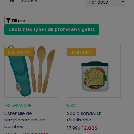
Solde
Filtres
Choisir les types de promo en vigeurs
Liquidation
Liquidation
To Go Ware
Oxo
Ustensile de
Sac à sandwich
remplacement en
réutilisable
bambou
17,99$
12,00$