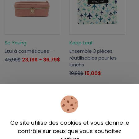
So Young
Keep Leaf
Étui à cosmétiques -
Ensemble 3 pièces
réutilisables pour les
45,99$
23,19$
- 36,79$
lunchs
19,99$
15,00$
Liquidation
Liquidation
Ce site utilise des cookies et vous donne le
contrôle sur ceux que vous souhaitez