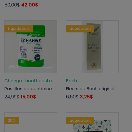
50,00$
42,00$
Liquidation
Liquidation
Change thoothpaste
Bach
Pastilles de dentifrice
Fleurs de Bach original
24,99$
15,00$
6,50$
3,25$
20%
Liquidation