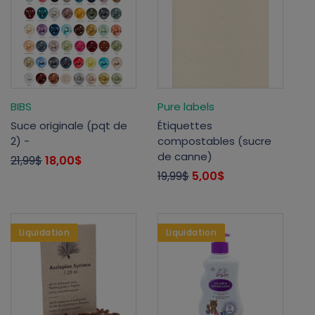
BIBS
Pure labels
Suce originale (pqt de
Étiquettes
2) -
compostables (sucre
de canne)
21,99$
18,00$
19,99$
5,00$
Liquidation
Liquidation