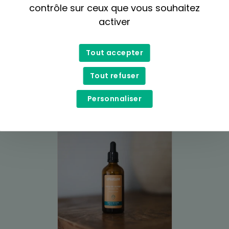
contrôle sur ceux que vous souhaitez
activer
Tout accepter
Divine Essence
Tout refuser
Huile de beauté biologique -
5,99$
Personnaliser