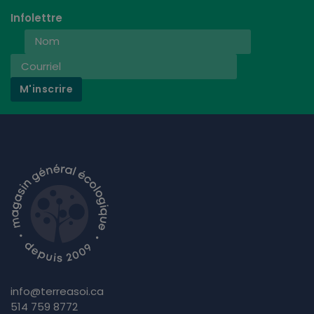
Infolettre
M'inscrire
info@terreasoi.ca
514 759 8772