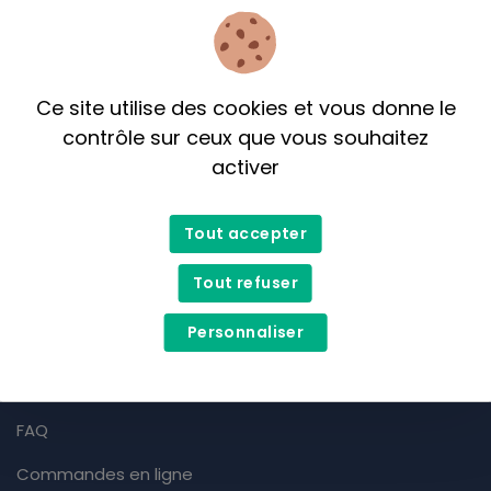
Ce site utilise des cookies et vous donne le
contrôle sur ceux que vous souhaitez
activer
info@terreasoi.ca
514 759 8772
Tout accepter
NOUS TROUVER
Tout refuser
Prévost
3029-B, boul. Curé-Labelle, Prévost
Personnaliser
Heures d'ouverture - Nous joindre
Cadeaux d'entreprise
FAQ
Commandes en ligne